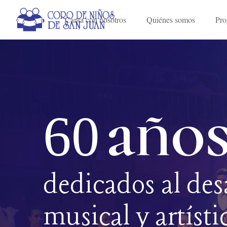
Inicio
Canta con nosotros
Quiénes somos
Pro
año
60
dedicados al des
musical y artísti