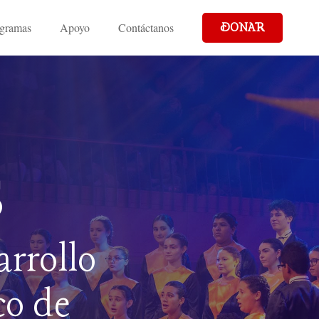
gramas
Apoyo
Contáctanos
DONAR
s
arrollo
co de