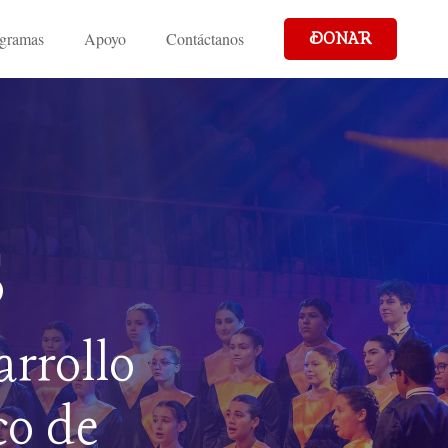
gramas
Apoyo
Contáctanos
DONAR
s
arrollo
co de