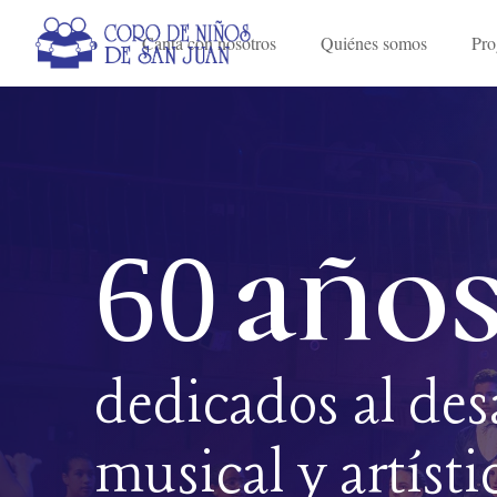
Inicio
Canta con nosotros
Quiénes somos
Pro
año
60
dedicados al des
musical y artísti